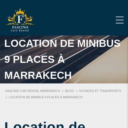
+212 661-384453
LOCATION DE MINIBUS
9 PLACES À
MARRAKECH
FASCINO CAR RENTAL MARRAKECH
>
BLOG
>
VOYAGES ET TRANSPORTS
>
LOCATION DE MINIBUS 9 PLACES À MARRAKECH
Location de